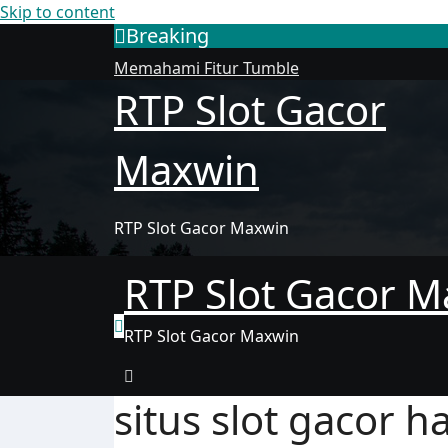
Skip to content
Breaking
Memahami Fitur Tumble
RTP Slot Gacor
Maxwin
RTP Slot Gacor Maxwin
RTP Slot Gacor 
RTP Slot Gacor Maxwin
situs slot gacor ha